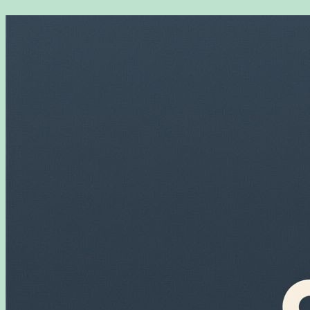
Перейти
к
содержимому