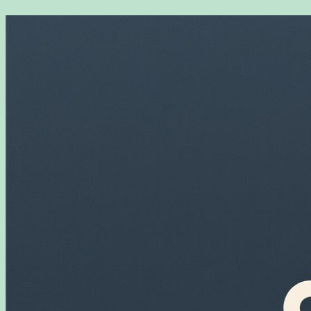
Перейти
к
содержимому