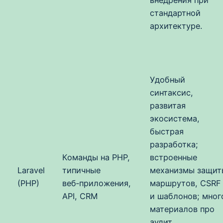
внедрения при
стандартной
архитектуре.
Удобный
синтаксис,
развитая
экосистема,
быстрая
разработка;
Команды на PHP,
встроенные
Laravel
типичные
механизмы защит
(PHP)
веб‑приложения,
маршрутов, CSRF
API, CRM
и шаблонов; мног
материалов про
аудит