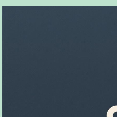
Перейти
к
содержимому