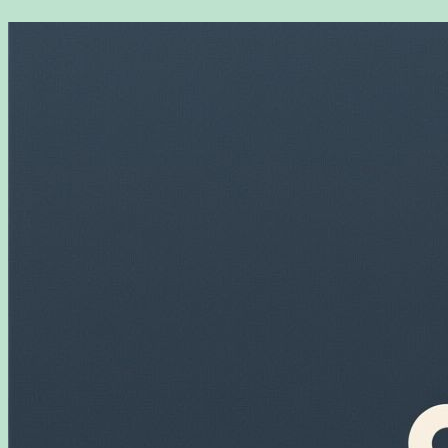
Перейти
к
содержимому