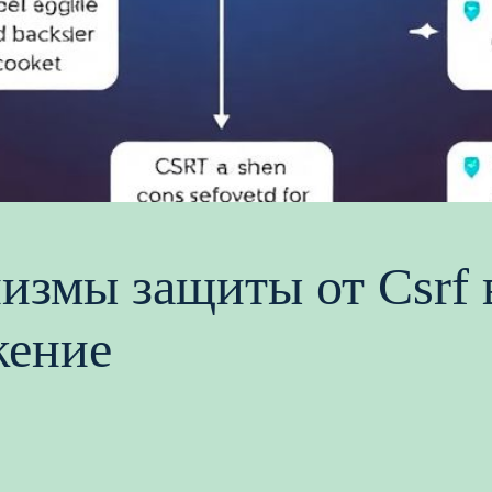
измы защиты от Csrf в
жение