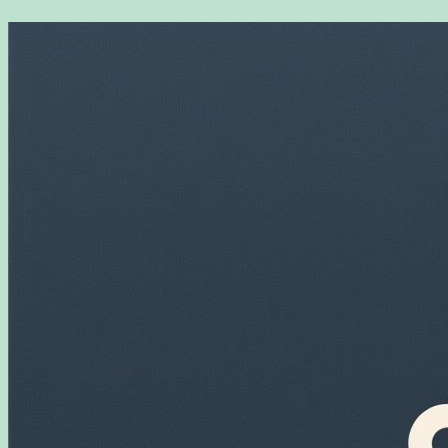
Перейти
к
содержимому