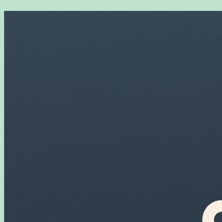
Перейти
к
содержимому