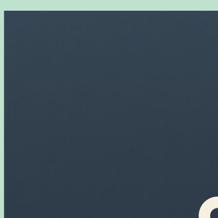
Перейти
к
содержимому