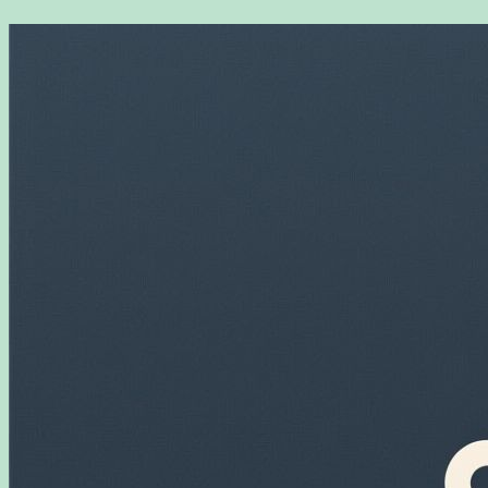
Перейти
к
содержимому